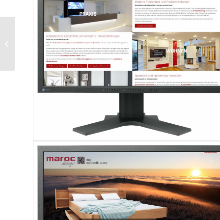
Kirchgemeinden im
Striegistal – Logos und
Dachmarke